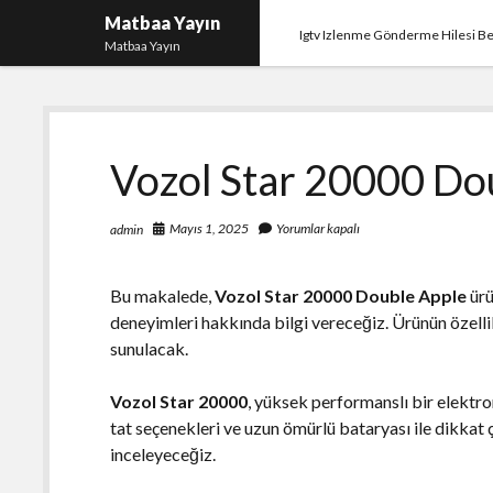
Matbaa Yayın
Igtv Izlenme Gönderme Hilesi B
Matbaa Yayın
Vozol Star 20000 Dou
Mayıs 1, 2025
Yorumlar kapalı
admin
Bu makalede,
Vozol Star 20000 Double Apple
ürü
deneyimleri hakkında bilgi vereceğiz. Ürünün özellik
sunulacak.
Vozol Star 20000
, yüksek performanslı bir elektron
tat seçenekleri ve uzun ömürlü bataryası ile dikkat
inceleyeceğiz.