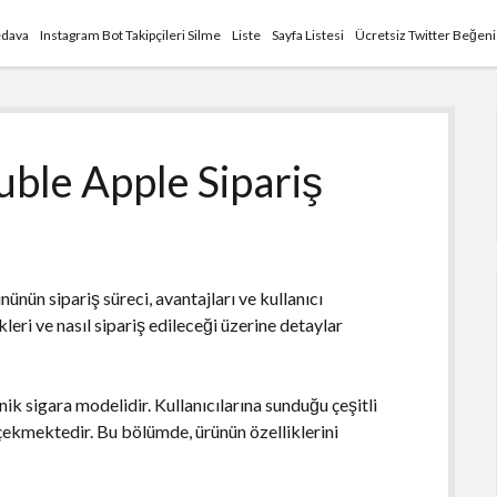
edava
Instagram Bot Takipçileri Silme
Liste
Sayfa Listesi
Ücretsiz Twitter Beğen
ble Apple Sipariş
nünün sipariş süreci, avantajları ve kullanıcı
leri ve nasıl sipariş edileceği üzerine detaylar
ik sigara modelidir. Kullanıcılarına sunduğu çeşitli
 çekmektedir. Bu bölümde, ürünün özelliklerini