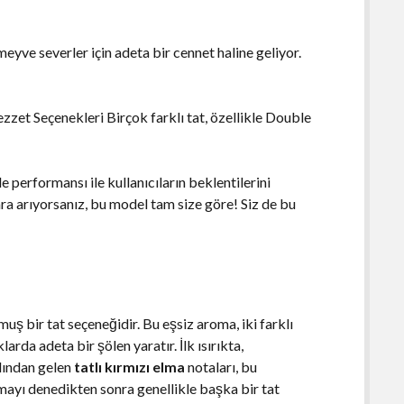
meyve severler için adeta bir cennet haline geliyor.
et Seçenekleri Birçok farklı tat, özellikle Double
performansı ile kullanıcıların beklentilerini
gara arıyorsanız, bu model tam size göre! Siz de bu
uş bir tat seçeneğidir. Bu eşsiz aroma, iki farklı
rda adeta bir şölen yaratır. İlk ısırıkta,
dından gelen
tatlı kırmızı elma
notaları, bu
omayı denedikten sonra genellikle başka bir tat