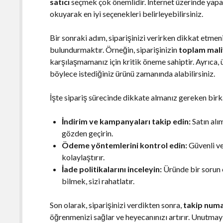
satıcı
seçmek çok önemlidir. İnternet üzerinde yapac
okuyarak en iyi seçenekleri belirleyebilirsiniz.
Bir sonraki adım, siparişinizi verirken dikkat etme
bulundurmaktır. Örneğin, siparişinizin
toplam mali
karşılaşmamanız için kritik öneme sahiptir. Ayrıca,
böylece istediğiniz ürünü zamanında alabilirsiniz.
İşte sipariş sürecinde dikkate almanız gereken birk
İndirim ve kampanyaları takip edin:
Satın al
gözden geçirin.
Ödeme yöntemlerini kontrol edin:
Güvenli ve
kolaylaştırır.
İade politikalarını inceleyin:
Üründe bir sorun
bilmek, sizi rahatlatır.
Son olarak, siparişinizi verdikten sonra,
takip numa
öğrenmenizi sağlar ve heyecanınızı artırır. Unutmayı