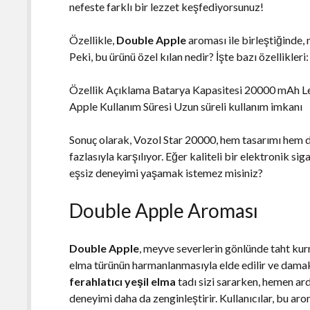
nefeste farklı bir lezzet keşfediyorsunuz!
Özellikle,
Double Apple
aroması ile birleştiğinde, 
Peki, bu ürünü özel kılan nedir? İşte bazı özellikleri:
Özellik Açıklama Batarya Kapasitesi 20000 mAh Lezz
Apple Kullanım Süresi Uzun süreli kullanım imkanı
Sonuç olarak, Vozol Star 20000, hem tasarımı hem de 
fazlasıyla karşılıyor. Eğer kaliteli bir elektronik si
eşsiz deneyimi yaşamak istemez misiniz?
Double Apple Aroması
Double Apple
, meyve severlerin gönlünde taht kurm
elma türünün harmanlanmasıyla elde edilir ve damakla
ferahlatıcı yeşil elma
tadı sizi sararken, hemen ar
deneyimi daha da zenginleştirir. Kullanıcılar, bu ar