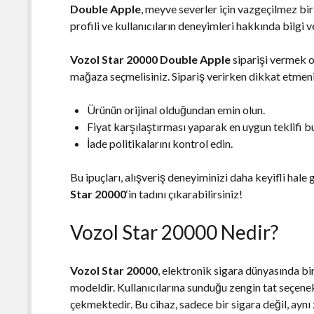
Double Apple
, meyve severler için vazgeçilmez bi
profili ve kullanıcıların deneyimleri hakkında bilgi 
Vozol Star 20000 Double Apple
siparişi vermek ol
mağaza seçmelisiniz. Sipariş verirken dikkat etmeni
Ürünün orijinal olduğundan emin olun.
Fiyat karşılaştırması yaparak en uygun teklifi b
İade politikalarını kontrol edin.
Bu ipuçları, alışveriş deneyiminizi daha keyifli hal
Star 20000
‘in tadını çıkarabilirsiniz!
Vozol Star 20000 Nedir?
Vozol Star 20000
, elektronik sigara dünyasında bi
modeldir. Kullanıcılarına sunduğu zengin tat seçenek
çekmektedir. Bu cihaz, sadece bir sigara değil, ayn