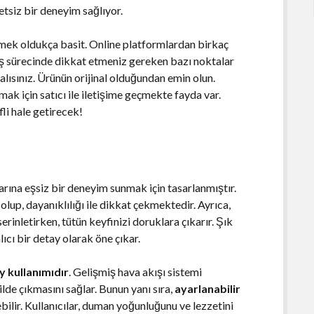
etsiz bir deneyim sağlıyor.
mek oldukça basit. Online platformlardan birkaç
ariş sürecinde dikkat etmeniz gereken bazı noktalar
malısınız. Ürünün orijinal olduğundan emin olun.
mak için satıcı ile iletişime geçmekte fayda var.
fli hale getirecek!
ılarına eşsiz bir deneyim sunmak için tasarlanmıştır.
olup, dayanıklılığı ile dikkat çekmektedir. Ayrıca,
erinletirken, tütün keyfinizi doruklara çıkarır. Şık
cı bir detay olarak öne çıkar.
y kullanımıdır
. Gelişmiş hava akışı sistemi
de çıkmasını sağlar. Bunun yanı sıra,
ayarlanabilir
lebilir. Kullanıcılar, duman yoğunluğunu ve lezzetini