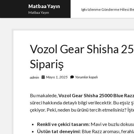
Matbaa Yayın
Igtv Izlenme Gönderme Hilesi B
Matbaa Yayın
Vozol Gear Shisha 25
Sipariş
Mayıs 1, 2025
Yorumlar kapalı
admin
Bu makalede,
Vozol Gear Shisha 25000 Blue Razz
süreci hakkında detaylı bilgi verilecektir. Bu eşsiz 
çekiyor. Peki, neden bu ürünü tercih etmelisiniz? İş
Renkli ve çekici tasarım:
Mavi ve buzlu dokusu 
Üstün tat deneyimi:
Blue Razz aroması, ferahla