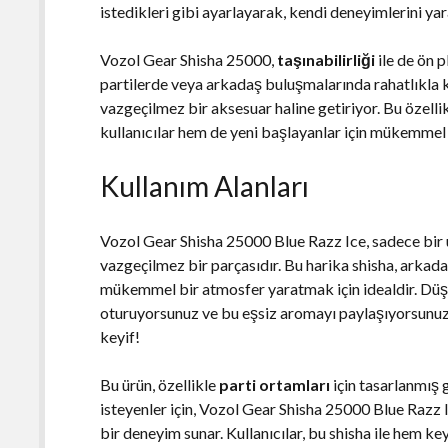
istedikleri gibi ayarlayarak, kendi deneyimlerini yara
Vozol Gear Shisha 25000,
taşınabilirliği
ile de ön p
partilerde veya arkadaş buluşmalarında rahatlıkla ku
vazgeçilmez bir aksesuar haline getiriyor. Bu özell
kullanıcılar hem de yeni başlayanlar için mükemmel 
Kullanım Alanları
Vozol Gear Shisha 25000 Blue Razz Ice, sadece bir 
vazgeçilmez bir parçasıdır. Bu harika shisha, arkad
mükemmel bir atmosfer yaratmak için idealdir. Düşü
oturuyorsunuz ve bu eşsiz aromayı paylaşıyorsunuz;
keyif!
Bu ürün, özellikle
parti ortamları
için tasarlanmış 
isteyenler için, Vozol Gear Shisha 25000 Blue Razz Ic
bir deneyim sunar. Kullanıcılar, bu shisha ile hem key