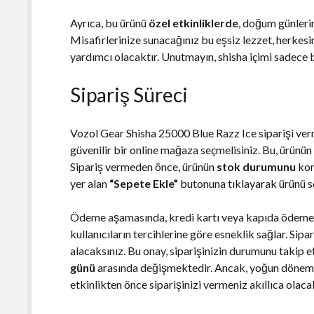
Ayrıca, bu ürünü
özel etkinliklerde
, doğum günlerin
Misafirlerinize sunacağınız bu eşsiz lezzet, herkesi
yardımcı olacaktır. Unutmayın, shisha içimi sadece bi
Sipariş Süreci
Vozol Gear Shisha 25000 Blue Razz Ice siparişi verme
güvenilir bir online mağaza seçmelisiniz. Bu, ürünün 
Sipariş vermeden önce, ürünün
stok durumunu
kon
yer alan
“Sepete Ekle”
butonuna tıklayarak ürünü se
Ödeme aşamasında, kredi kartı veya kapıda ödeme g
kullanıcıların tercihlerine göre esneklik sağlar. Sip
alacaksınız. Bu onay, siparişinizin durumunu takip e
günü
arasında değişmektedir. Ancak, yoğun dönemler
etkinlikten önce siparişinizi vermeniz akıllıca olacak