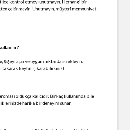
atlice kontrol etmeyi unutmayın. Herhangi bir
mekten çekinmeyin. Unutmayın, müşteri memnuniyeti
ullanılır?
le, şişeyi açın ve uygun miktarda su ekleyin.
ı takarak keyfini çıkarabilirsiniz!
aroması oldukça kalıcıdır. Birkaç kullanımda bile
liklerinizde harika bir deneyim sunar.