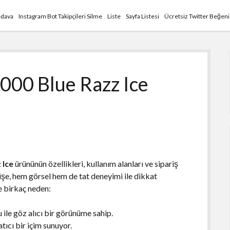
edava
Instagram Bot Takipçileri Silme
Liste
Sayfa Listesi
Ücretsiz Twitter Beğen
000 Blue Razz Ice
 Ice
ürününün özellikleri, kullanım alanları ve sipariş
şişe, hem görsel hem de tat deneyimi ile dikkat
te birkaç neden:
ile göz alıcı bir görünüme sahip.
tıcı bir içim sunuyor.