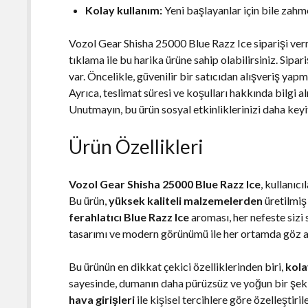
Kolay kullanım:
Yeni başlayanlar için bile zahm
Vozol Gear Shisha 25000 Blue Razz Ice siparişi ver
tıklama ile bu harika ürüne sahip olabilirsiniz. Sip
var. Öncelikle, güvenilir bir satıcıdan alışveriş yap
Ayrıca, teslimat süresi ve koşulları hakkında bilgi al
Unutmayın, bu ürün sosyal etkinliklerinizi daha keyi
Ürün Özellikleri
Vozol Gear Shisha 25000 Blue Razz Ice
, kullanıc
Bu ürün,
yüksek kaliteli malzemelerden
üretilmiş 
ferahlatıcı Blue Razz Ice
aroması, her nefeste sizi s
tasarımı ve modern görünümü ile her ortamda göz alı
Bu ürünün en dikkat çekici özelliklerinden biri,
kola
sayesinde, dumanın daha pürüzsüz ve yoğun bir şekil
hava girişleri
ile kişisel tercihlere göre özelleştiri