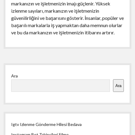
markanızın ve işletmenizin imajı güçlenir. Yüksek
izlenme sayıları, markanızın ve işletmenizin
güvenilirliğini ve başarısını gösterir. İnsanlar, popüler ve
başarılı markalarla iş yapmaktan daha memnun olurlar
ve bu da markanızın ve işletmenizin itibarını artırır.
Yan
Ara
Menü
Ara
Igtv Izlenme Gönderme Hilesi Bedava
Instagram Bot Takipçileri Silme