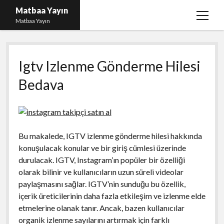
Matbaa Yayın
menüy
Matbaa Yayın
aç
Igtv Izlenme Gönderme Hilesi Bedava
Igtv Izlenme Gönderme Hilesi
Instagram Bot Takipçileri Silme
Bedava
Liste
Sayfa Listesi
Ücretsiz Twitter Beğeni Kasma
Bu makalede, IGTV izlenme gönderme hilesi hakkında
konuşulacak konular ve bir giriş cümlesi üzerinde
durulacak. IGTV, Instagram’ın popüler bir özelliği
olarak bilinir ve kullanıcıların uzun süreli videolar
paylaşmasını sağlar. IGTV’nin sunduğu bu özellik,
içerik üreticilerinin daha fazla etkileşim ve izlenme elde
etmelerine olanak tanır. Ancak, bazen kullanıcılar
organik izlenme sayılarını artırmak için farklı