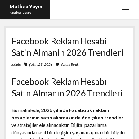
Matbaa Yayın
menüy
Matbaa Yayın
aç
Igtv Izlenme Gönderme Hilesi Bedava
Facebook Reklam Hesabi
Instagram Bot Takipçileri Silme
Satin Almanin 2026 Trendleri
Liste
Sayfa Listesi
Şubat 23, 2026
Yorum Bırak
admin
Ücretsiz Twitter Beğeni Kasma
Facebook Reklam Hesabı
Satın Almanın 2026 Trendleri
Bu makalede,
2026 yılında Facebook reklam
hesaplarının satın alınmasında öne çıkan trendler
ve stratejiler ele alınacaktır. Dijital pazarlama
dünyasında nasıl bir değişim yaşanacağına dair bilgiler