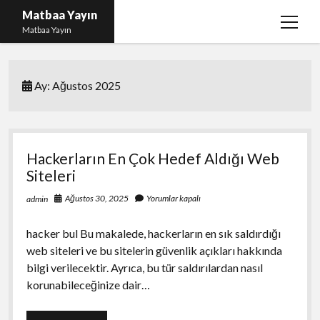
Matbaa Yayın
menüy
Matbaa Yayın
aç
Igtv Izlenme Gönderme Hilesi Bedava
Ay:
Ağustos 2025
Instagram Bot Takipçileri Silme
Liste
Sayfa Listesi
Hackerların En Çok Hedef Aldığı Web
Ücretsiz Twitter Beğeni Kasma
Siteleri
Ağustos 30, 2025
Yorumlar kapalı
admin
hacker bul Bu makalede, hackerların en sık saldırdığı
web siteleri ve bu sitelerin güvenlik açıkları hakkında
bilgi verilecektir. Ayrıca, bu tür saldırılardan nasıl
korunabileceğinize dair…