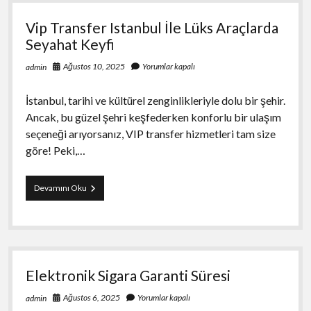
Satırı
Araçları
Vip Transfer Istanbul İle Lüks Araçlarda
Seyahat Keyfi
Ağustos 10, 2025
Yorumlar kapalı
admin
İstanbul, tarihi ve kültürel zenginlikleriyle dolu bir şehir.
Ancak, bu güzel şehri keşfederken konforlu bir ulaşım
seçeneği arıyorsanız, VIP transfer hizmetleri tam size
göre! Peki,…
Vip
Devamını Oku
Transfer
Istanbul
İle
Lüks
Araçlarda
Seyahat
Elektronik Sigara Garanti Süresi
Keyfi
Ağustos 6, 2025
Yorumlar kapalı
admin