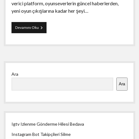
verici platform, oyunseverlerin güncel haberlerden,
yeni oyun çıkışlarına kadar her şeyi…
Dijinika
Devamını Oku
İle
Oyunlarda
Son
Gelişmeleri
Takip
Edin
Yan
Ara
Menü
Ara
Igtv Izlenme Gönderme Hilesi Bedava
Instagram Bot Takipçileri Silme