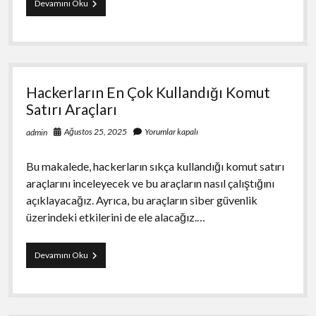
Hackerların
Devamını Oku
En
Çok
Hedef
Aldığı
Web
Siteleri
Hackerların En Çok Kullandığı Komut
Satırı Araçları
Ağustos 25, 2025
Yorumlar kapalı
admin
Bu makalede, hackerların sıkça kullandığı komut satırı
araçlarını inceleyecek ve bu araçların nasıl çalıştığını
açıklayacağız. Ayrıca, bu araçların siber güvenlik
üzerindeki etkilerini de ele alacağız.…
Hackerların
Devamını Oku
En
Çok
Kullandığı
Komut