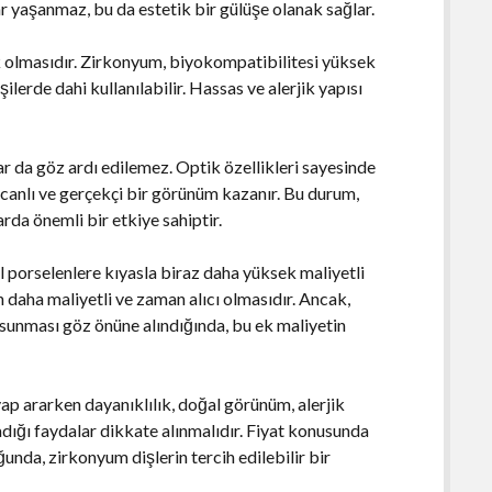
r yaşanmaz, bu da estetik bir gülüşe olanak sağlar.
şük olmasıdır. Zirkonyum, biyokompatibilitesi yüksek
ilerde dahi kullanılabilir. Hassas ve alerjik yapısı
r da göz ardı edilemez. Optik özellikleri sayesinde
a canlı ve gerçekçi bir görünüm kazanır. Bu durum,
rda önemli bir etkiye sahiptir.
 porselenlere kıyasla biraz daha yüksek maliyetli
 daha maliyetli ve zaman alıcı olmasıdır. Ancak,
 sunması göz önüne alındığında, bu ek maliyetin
vap ararken dayanıklılık, doğal görünüm, alerjik
adığı faydalar dikkate alınmalıdır. Fiyat konusunda
unda, zirkonyum dişlerin tercih edilebilir bir