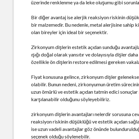
üzerinde renklenme ya da leke oluşumu gibi sorunla
Bir diğer avantaj ise alerjik reaksiyon riskinin dü
bir malzemedir. Bu nedenle, metal alerjisine sahip kiş
olan bireyler için ideal bir seçenektir.
Zirkonyum dişlerin estetik açıdan sunduğu avantajla
ışığı doğal olarak yansıtır ve dolayısıyla dişler dah
özellikle ön dişlerin restore edilmesi gereken vakala
Fiyat konusuna gelince, zirkonyum dişler geleneksel
olabilir. Bunun nedeni, zirkonyumun üretim sürecinin
uzun ömürlü ve estetik açıdan tatmin edici sonuçlar
karşılanabilir olduğunu söyleyebiliriz.
zirkonyum dişlerin avantajları nelerdir sorusuna ce
reaksiyon riskinin düşüklüğü ve estetik açıdan sağl
ise uzun vadeli avantajlar göz önünde bulundurulduğ
seçenek olduğu söylenebilir.