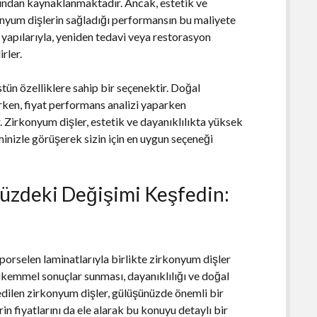
ığından kaynaklanmaktadır. Ancak, estetik ve
konyum dişlerin sağladığı performansın bu maliyete
apılarıyla, yeniden tedavi veya restorasyon
rler.
stün özelliklere sahip bir seçenektir. Doğal
rken, fiyat performans analizi yaparken
 Zirkonyum dişler, estetik ve dayanıklılıkta yüksek
inizle görüşerek sizin için en uygun seçeneği
üzdeki Değişimi Keşfedin:
porselen laminatlarıyla birlikte zirkonyum dişler
ükemmel sonuçlar sunması, dayanıklılığı ve doğal
edilen zirkonyum dişler, gülüşünüzde önemli bir
n fiyatlarını da ele alarak bu konuyu detaylı bir