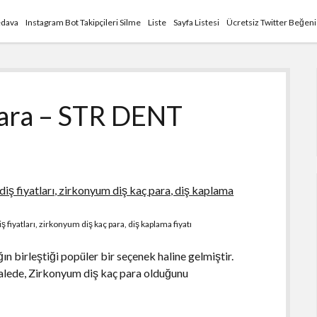
edava
Instagram Bot Takipçileri Silme
Liste
Sayfa Listesi
Ücretsiz Twitter Beğen
Para – STR DENT
 fiyatları, zirkonyum diş kaç para, diş kaplama fiyatı
n birleştiği popüler bir seçenek haline gelmiştir.
kalede, Zirkonyum diş kaç para olduğunu