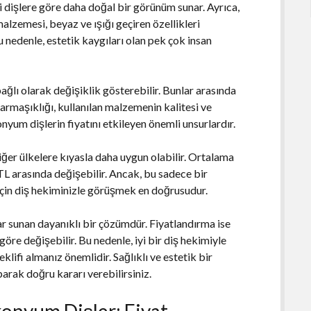
 dişlere göre daha doğal bir görünüm sunar. Ayrıca,
malzemesi, beyaz ve ışığı geçiren özellikleri
u nedenle, estetik kaygıları olan pek çok insan
ağlı olarak değişiklik gösterebilir. Bunlar arasında
karmaşıklığı, kullanılan malzemenin kalitesi ve
nyum dişlerin fiyatını etkileyen önemli unsurlardır.
iğer ülkelere kıyasla daha uygun olabilir. Ortalama
TL arasında değişebilir. Ancak, bu sadece bir
i için diş hekiminizle görüşmek en doğrusudur.
ar sunan dayanıklı bir çözümdür. Fiyatlandırma ise
göre değişebilir. Bu nedenle, iyi bir diş hekimiyle
eklifi almanız önemlidir. Sağlıklı ve estetik bir
arak doğru kararı verebilirsiniz.
rkonyum Dişler: Fiyat