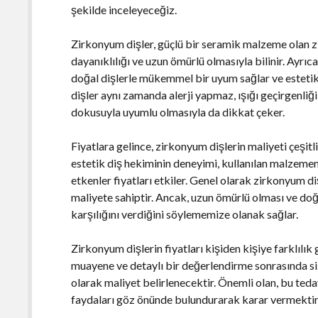
şekilde inceleyeceğiz.
Zirkonyum dişler, güçlü bir seramik malzeme olan zi
dayanıklılığı ve uzun ömürlü olmasıyla bilinir. Ayrıc
doğal dişlerle mükemmel bir uyum sağlar ve estetik
dişler aynı zamanda alerji yapmaz, ışığı geçirgenliğ
dokusuyla uyumlu olmasıyla da dikkat çeker.
Fiyatlara gelince, zirkonyum dişlerin maliyeti çeşitli
estetik diş hekiminin deneyimi, kullanılan malzemeni
etkenler fiyatları etkiler. Genel olarak zirkonyum d
maliyete sahiptir. Ancak, uzun ömürlü olması ve doğ
karşılığını verdiğini söylememize olanak sağlar.
Zirkonyum dişlerin fiyatları kişiden kişiye farklılık
muayene ve detaylı bir değerlendirme sonrasında siz
olarak maliyet belirlenecektir. Önemli olan, bu teda
faydaları göz önünde bulundurarak karar vermektir