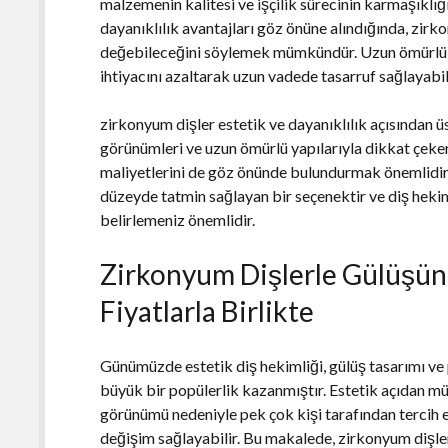
malzemenin kalitesi ve işçilik sürecinin karmaşıkl
dayanıklılık avantajları göz önüne alındığında, zir
değebileceğini söylemek mümkündür. Uzun ömürlü y
ihtiyacını azaltarak uzun vadede tasarruf sağlayabili
zirkonyum dişler estetik ve dayanıklılık açısından ü
görünümleri ve uzun ömürlü yapılarıyla dikkat çeke
maliyetlerini de göz önünde bulundurmak önemlidir.
düzeyde tatmin sağlayan bir seçenektir ve diş hekim
belirlemeniz önemlidir.
Zirkonyum Dişlerle Gülüşün
Fiyatlarla Birlikte
Günümüzde estetik diş hekimliği, gülüş tasarımı ve 
büyük bir popülerlik kazanmıştır. Estetik açıdan m
görünümü nedeniyle pek çok kişi tarafından tercih 
değişim sağlayabilir. Bu makalede, zirkonyum dişleri