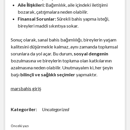
Aile İlişkileri:
Bağımlılık, aile içindeki iletişimi
bozarak, çatışmalara neden olabilir.
Finansal Sorunlar:
Sürekli bahis yapma isteği,
bireyleri maddi sıkıntıya sokar.
Sonuç olarak, sanal bahis bağımlılığı, bireylerin yaşam
kalitesini düşürmekle kalmaz, aynı zamanda toplumsal
sorunlara da yol açar. Bu durum,
sosyal dengenin
bozulmasına ve bireylerin topluma olan katkılarının
azalmasına neden olabilir. Unutmayalım ki, her şeyin
başı
bilinçli ve sağlıklı seçimler
yapmaktır.
marsbahis giriş
Kategoriler:
Uncategorized
Önceki yazı