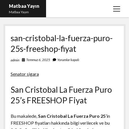
Matbaa Yayın
menüy
Matbaa Yayın
aç
Igtv Izlenme Gönderme Hilesi Bedava
san-cristobal-la-fuerza-puro-
Instagram Bot Takipçileri Silme
25s-freeshop-fiyat
Liste
Sayfa Listesi
Temmuz 6, 2025
Yorumlar kapalı
admin
Ücretsiz Twitter Beğeni Kasma
Senator sigara
San Cristobal La Fuerza Puro
25’s FREESHOP Fiyat
Bu makalede,
San Cristobal La Fuerza Puro 25
’in
FREESHOP fiyatları hakkında bilgi verilecek ve bu