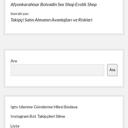
Afyonkarahisar Bolvadin Sex Shop Erotik Shop
Sonraki yazı
Takipçi Satın Almanın Avantajları ve Riskleri
Yan
Ara
Menü
Ara
Igtv Izlenme Gönderme Hilesi Bedava
Instagram Bot Takipçileri Silme
Liste