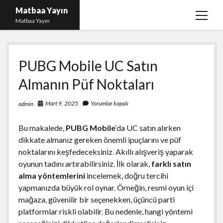
Matbaa Yayın
menüy
Matbaa Yayın
aç
Igtv Izlenme Gönderme Hilesi Bedava
PUBG Mobile UC Satın
Instagram Bot Takipçileri Silme
Almanın Püf Noktaları
Liste
Sayfa Listesi
Mart 9, 2025
Yorumlar kapalı
admin
Ücretsiz Twitter Beğeni Kasma
Bu makalede,
PUBG Mobile
‘da UC satın alırken
dikkate almanız gereken önemli ipuçlarını ve püf
noktalarını keşfedeceksiniz. Akıllı alışveriş yaparak
oyunun tadını artırabilirsiniz. İlk olarak,
farklı satın
alma yöntemlerini
incelemek, doğru tercihi
yapmanızda büyük rol oynar. Örneğin, resmi oyun içi
mağaza, güvenilir bir seçenekken, üçüncü parti
platformlar riskli olabilir. Bu nedenle, hangi yöntemi