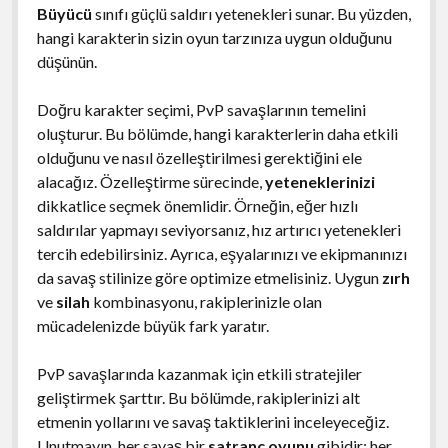
Büyücü
sınıfı güçlü saldırı yetenekleri sunar. Bu yüzden,
hangi karakterin sizin oyun tarzınıza uygun olduğunu
düşünün.
Doğru karakter seçimi, PvP savaşlarının temelini
oluşturur. Bu bölümde, hangi karakterlerin daha etkili
olduğunu ve nasıl özelleştirilmesi gerektiğini ele
alacağız. Özelleştirme sürecinde,
yeteneklerinizi
dikkatlice seçmek önemlidir. Örneğin, eğer hızlı
saldırılar yapmayı seviyorsanız, hız artırıcı yetenekleri
tercih edebilirsiniz. Ayrıca, eşyalarınızı ve ekipmanınızı
da savaş stilinize göre optimize etmelisiniz. Uygun
zırh
ve
silah
kombinasyonu, rakiplerinizle olan
mücadelenizde büyük fark yaratır.
PvP savaşlarında kazanmak için etkili stratejiler
geliştirmek şarttır. Bu bölümde, rakiplerinizi alt
etmenin yollarını ve savaş taktiklerini inceleyeceğiz.
Unutmayın, her savaş bir
satranç oyunu
gibidir; her