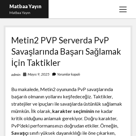
Matbaa Yayın
menüy
Matbaa Yayın
aç
Igtv Izlenme Gönderme Hilesi Bedava
Metin2 PVP Serverda PvP
Instagram Bot Takipçileri Silme
Savaşlarında Başarı Sağlamak
Liste
İçin Taktikler
Sayfa Listesi
Ücretsiz Twitter Beğeni Kasma
Mayıs 9, 2025
Yorumlar kapalı
admin
Bu makalede, Metin2 oyununda PvP savaşlarında
başarılı olmanın yollarını keşfedeceğiz. Taktikler,
stratejiler ve ipuçları ile savaşlarda üstünlük sağlamak
mümkün. İlk olarak,
karakter seçiminin
ne kadar
kritik olduğunu anlamak gerekiyor. Doğru karakter,
PvP’deki performansınızı doğrudan etkiler. Örneğin,
Savaşçı
sınıfı yüksek dayanıklılığı ile öne çıkarken,