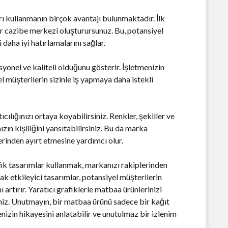
ı kullanmanın birçok avantajı bulunmaktadır. İlk
bir cazibe merkezi oluşturursunuz. Bu, potansiyel
daha iyi hatırlamalarını sağlar.
syonel ve kaliteli olduğunu gösterir. İşletmenizin
l müşterilerin sizinle iş yapmaya daha istekli
cılığınızı ortaya koyabilirsiniz. Renkler, şekiller ve
ızın kişiliğini yansıtabilirsiniz. Bu da marka
erinden ayırt etmesine yardımcı olur.
fik tasarımlar kullanmak, markanızı rakiplerinden
k etkileyici tasarımlar, potansiyel müşterilerin
ı artırır. Yaratıcı grafiklerle matbaa ürünlerinizi
siniz. Unutmayın, bir matbaa ürünü sadece bir kağıt
nizin hikayesini anlatabilir ve unutulmaz bir izlenim