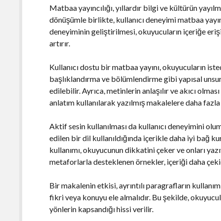
Matbaa yayıncılığı, yıllardır bilgi ve kültürün yayıl
dönüşümle birlikte, kullanıcı deneyimi matbaa yayınc
deneyiminin geliştirilmesi, okuyucuların içeriğe eri
artırır.
Kullanıcı dostu bir matbaa yayını, okuyucuların istedi
başlıklandırma ve bölümlendirme gibi yapısal unsurl
edilebilir. Ayrıca, metinlerin anlaşılır ve akıcı olmas
anlatım kullanılarak yazılmış makalelere daha fazla i
Aktif sesin kullanılması da kullanıcı deneyimini olu
edilen bir dil kullanıldığında içerikle daha iyi bağ ku
kullanımı, okuyucunun dikkatini çeker ve onları yazıy
metaforlarla desteklenen örnekler, içeriği daha çekici 
Bir makalenin etkisi, ayrıntılı paragrafların kullanımı
fikri veya konuyu ele almalıdır. Bu şekilde, okuyucul
yönlerin kapsandığı hissi verilir.