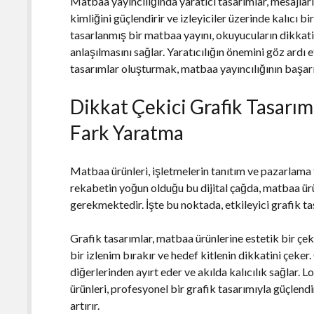
Matbaa yayıncılığında yaratıcı tasarımlar, mesajların
kimliğini güçlendirir ve izleyiciler üzerinde kalıcı b
tasarlanmış bir matbaa yayını, okuyucuların dikkati
anlaşılmasını sağlar. Yaratıcılığın önemini göz ardı
tasarımlar oluşturmak, matbaa yayıncılığının başarısı
Dikkat Çekici Grafik Tasarı
Fark Yaratma
Matbaa ürünleri, işletmelerin tanıtım ve pazarlama f
rekabetin yoğun olduğu bu dijital çağda, matbaa ürü
gerekmektedir. İşte bu noktada, etkileyici grafik ta
Grafik tasarımlar, matbaa ürünlerine estetik bir çekic
bir izlenim bırakır ve hedef kitlenin dikkatini çeker
diğerlerinden ayırt eder ve akılda kalıcılık sağlar. L
ürünleri, profesyonel bir grafik tasarımıyla güçlendir
artırır.