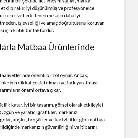
 etkili bir şekilde iletilmesini sağlar, marka
ir etki bırakır. İyi düşünülmüş ve profesyonelce
ni çeker ve hedeflenen mesajın daha iyi
 etmeden, işlevselliği ve amaç doğrultusunu koruyan
 için kritik bir faktördür.
mlarla Matbaa Ürünlerinde
aaliyetlerinde önemli bir rol oynar. Ancak,
nlerinin dikkat çekici olması ve fark yaratması
sarımların önemi ortaya çıkar.
ilik katar. İyi bir tasarım, görsel olarak etkileyici
. Özgün ve yaratıcı grafikler, markanızı
ogolar, afişler, broşürler ve kartvizitler gibi matbaa
ildiğinde markanızın güvenilirliğini ve itibarını