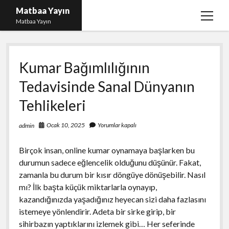
Matbaa Yayın
menüy
Matbaa Yayın
aç
Igtv Izlenme Gönderme Hilesi Bedava
Kumar Bağımlılığının
Instagram Bot Takipçileri Silme
Tedavisinde Sanal Dünyanın
Liste
Tehlikeleri
Sayfa Listesi
Ücretsiz Twitter Beğeni Kasma
Ocak 10, 2025
Yorumlar kapalı
admin
Birçok insan, online kumar oynamaya başlarken bu
durumun sadece eğlencelik olduğunu düşünür. Fakat,
zamanla bu durum bir kısır döngüye dönüşebilir. Nasıl
mı? İlk başta küçük miktarlarla oynayıp,
kazandığınızda yaşadığınız heyecan sizi daha fazlasını
istemeye yönlendirir. Adeta bir sirke girip, bir
sihirbazın yaptıklarını izlemek gibi… Her seferinde