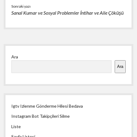
Sonraki yazı
Sanal Kumar ve Sosyal Problemler İntihar ve Aile Çöküşü
Yan
Ara
Menü
Ara
Igtv Izlenme Gönderme Hilesi Bedava
Instagram Bot Takipçileri Silme
Liste
Sayfa Listesi