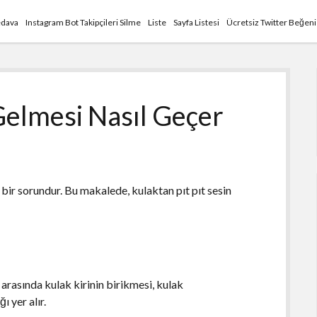
edava
Instagram Bot Takipçileri Silme
Liste
Sayfa Listesi
Ücretsiz Twitter Beğen
 Gelmesi Nasıl Geçer
 bir sorundur. Bu makalede, kulaktan pıt pıt sesin
r arasında kulak kirinin birikmesi, kulak
ı yer alır.