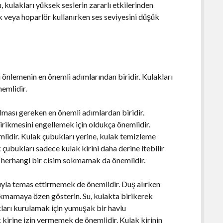
kulakları yüksek seslerin zararlı etkilerinden
lık veya hoparlör kullanırken ses seviyesini düşük
i önlemenin en önemli adımlarından biridir. Kulakları
emlidir.
tılması gereken en önemli adımlardan biridir.
birikmesini engellemek için oldukça önemlidir.
lidir. Kulak çubukları yerine, kulak temizleme
 çubukları sadece kulak kirini daha derine itebilir
ra herhangi bir cisim sokmamak da önemlidir.
suyla temas ettirmemek de önemlidir. Duş alırken
kmamaya özen gösterin. Su, kulakta birikerek
akları kurulamak için yumuşak bir havlu
k kirine izin vermemek de önemlidir. Kulak kirinin