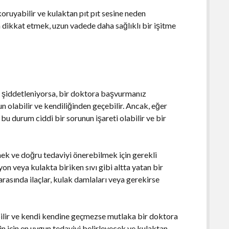
oruyabilir ve kulaktan pıt pıt sesine neden
za dikkat etmek, uzun vadede daha sağlıklı bir işitme
i
a şiddetleniyorsa, bir doktora başvurmanız
un olabilir ve kendiliğinden geçebilir. Ancak, eğer
u durum ciddi bir sorunun işareti olabilir ve bir
emek ve doğru tedaviyi önerebilmek için gerekli
on veya kulakta biriken sıvı gibi altta yatan bir
 arasında ilaçlar, kulak damlaları veya gerekirse
abilir ve kendi kendine geçmezse mutlaka bir doktora
 için en uygun tedaviyi belirleyecek ve kulaktan