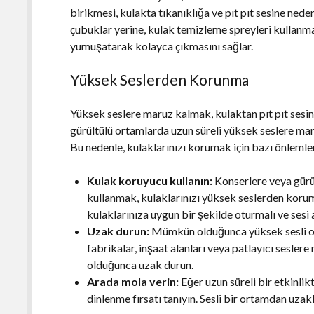
birikmesi, kulakta tıkanıklığa ve pıt pıt sesine nede
çubuklar yerine, kulak temizleme spreyleri kullanmak
yumuşatarak kolayca çıkmasını sağlar.
Yüksek Seslerden Korunma
Yüksek seslere maruz kalmak, kulaktan pıt pıt sesin
gürültülü ortamlarda uzun süreli yüksek seslere mar
Bu nedenle, kulaklarınızı korumak için bazı önlemle
Kulak koruyucu kullanın:
Konserlere veya gürü
kullanmak, kulaklarınızı yüksek seslerden korum
kulaklarınıza uygun bir şekilde oturmalı ve sesi 
Uzak durun:
Mümkün olduğunca yüksek sesli or
fabrikalar, inşaat alanları veya patlayıcı sesle
olduğunca uzak durun.
Arada mola verin:
Eğer uzun süreli bir etkinlik
dinlenme fırsatı tanıyın. Sesli bir ortamdan uzakl