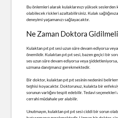
Bu önlemleri alarak kulaklarınızı yüksek seslerden k
olabilecek riskleri azaltabilirsiniz. Kulak sağlığını
deneyimi yaşamanızı sağlayacaktır.
Ne Zaman Doktora Gidilmel
Kulaktan pıt pıt sesi uzun süre devam ediyorsa vey
önemlidir. Kulaktan pıt pıt sesi, bazen geçici bir sor
ses uzun süre devam ediyorsa veya şiddetleniyorsa, b
uzmana danışmanız gerekmektedir.
Bir doktor, kulaktan pıt pıt sesinin nedenini belirl
teşhisi koyacaktır. Doktorunuz, kulakta bir enfeksiy
sorunun varlığını tespit edebilir. Tedavi seçenekleri
cerrahi müdahale yer alabilir.
Unutmayın, kulaktan pıt pıt sesi ciddi bir sorun ol
başvurmanız gerekmektedir. Uzman bir doktor, sizin