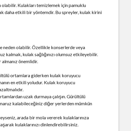
n olabilir. Kulakları temizlemek için pamuklu
 daha etkili bir yöntemdir. Bu spreyler, kulak kirini
e neden olabilir. Özellikle konserlerde veya
uz kalmak, kulak sağlığınızı olumsuz etkileyebilir.
r almanız önemlidir.
ltülü ortamlara giderken kulak koruyucu
anın en etkili yoludur. Kulak koruyucu
azaltmalıdır.
tamlardan uzak durmaya çalışın. Gürültülü
re maruz kalabileceğiniz diğer yerlerden mümkün
teyseniz, arada bir mola vererek kulaklarınıza
aşarak kulaklarınızı dinlendirebilirsiniz.