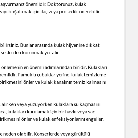
a başvurmanız önemlidir. Doktorunuz, kulak
ıyı boşaltmak için ilaç veya prosedür önerebilir.
bilirsiniz. Bunlar arasında kulak hijyenine dikkat
seslerden korunmak yer alır.
i önlemenin en önemli adımlarından biridir. Kulakları
nemlidir. Pamuklu çubuklar yerine, kulak temizleme
 birikmesini önler ve kulak kanalının temiz kalmasını
 alırken veya yüzüyorken kulaklara su kaçmasını
ıca, kulakları kurulamak için bir havlu veya saç
irikmesini önler ve kulak enfeksiyonlarını engeller.
e neden olabilir. Konserlerde veya gürültülü