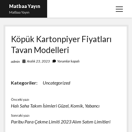
Matbaa Yayın
menüy
Matbaa Yayın
aç
Igtv Izlenme Gönderme Hilesi Bedava
Köpük Kartonpiyer Fiyatları
Instagram Bot Takipçileri Silme
Tavan Modelleri
Liste
Sayfa Listesi
Aralık 23, 2023
Yorumlar kapalı
admin
Ücretsiz Twitter Beğeni Kasma
Kategoriler:
Uncategorized
Önceki yazı
Halı Saha Takım İsimleri Güzel, Komik, Yabancı
Sonraki yazı
Paribu Para Çekme Limiti 2023 Alım Satım Limitleri