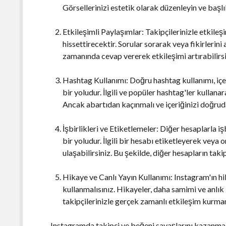
Görsellerinizi estetik olarak düzenleyin ve başlık
Etkileşimli Paylaşımlar: Takipçilerinizle etkile
hissettirecektir. Sorular sorarak veya fikirlerini
zamanında cevap vererek etkileşimi artırabilirsi
Hashtag Kullanımı: Doğru hashtag kullanımı, içeri
bir yoludur. İlgili ve popüler hashtag'ler kullanar
Ancak abartıdan kaçınmalı ve içeriğinizi doğruda
İşbirlikleri ve Etiketlemeler: Diğer hesaplarla iş
bir yoludur. İlgili bir hesabı etiketleyerek veya 
ulaşabilirsiniz. Bu şekilde, diğer hesapların takip
Hikaye ve Canlı Yayın Kullanımı: Instagram'ın hik
kullanmalısınız. Hikayeler, daha samimi ve anlık 
takipçilerinizle gerçek zamanlı etkileşim kurman
Instagramda takipçi ve beğeni savaşlarını kazanmak i