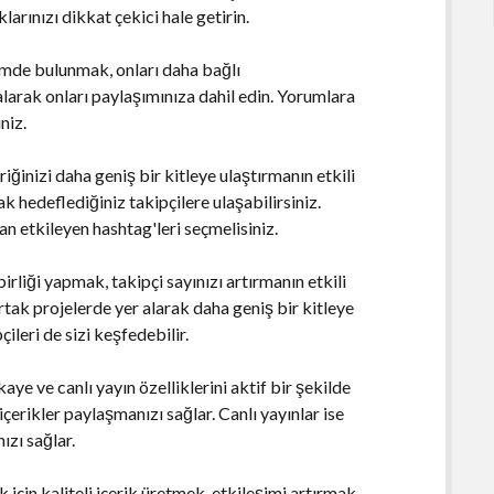
larınızı dikkat çekici hale getirin.
şimde bulunmak, onları daha bağlı
 alarak onları paylaşımınıza dahil edin. Yorumlara
niz.
ğinizi daha geniş bir kitleye ulaştırmanın etkili
ak hedeflediğiniz takipçilere ulaşabilirsiniz.
n etkileyen hashtag'leri seçmelisiniz.
birliği yapmak, takipçi sayınızı artırmanın etkili
ortak projelerde yer alarak daha geniş bir kitleye
çileri de sizi keşfedebilir.
aye ve canlı yayın özelliklerini aktif bir şekilde
içerikler paylaşmanızı sağlar. Canlı yayınlar ise
ızı sağlar.
çin kaliteli içerik üretmek, etkileşimi artırmak,