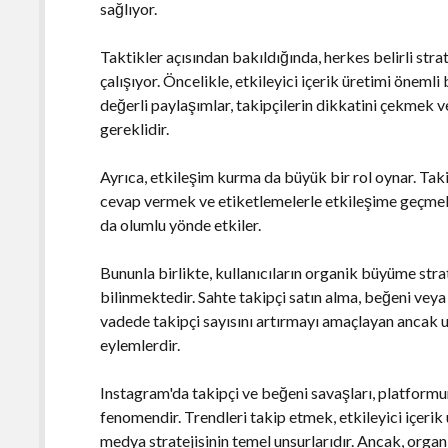
sağlıyor.
Taktikler açısından bakıldığında, herkes belirli str
çalışıyor. Öncelikle, etkileyici içerik üretimi önemli b
değerli paylaşımlar, takipçilerin dikkatini çekmek v
gereklidir.
Ayrıca, etkileşim kurma da büyük bir rol oynar. Tak
cevap vermek ve etiketlemelerle etkileşime geçmek, 
da olumlu yönde etkiler.
Bununla birlikte, kullanıcıların organik büyüme strat
bilinmektedir. Sahte takipçi satın alma, beğeni vey
vadede takipçi sayısını artırmayı amaçlayan ancak u
eylemlerdir.
Instagram'da takipçi ve beğeni savaşları, platformun 
fenomendir. Trendleri takip etmek, etkileyici içerik
medya stratejisinin temel unsurlarıdır. Ancak, organ