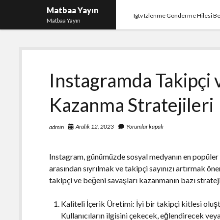
Matbaa Yayın
Igtv Izlenme Gönderme Hilesi B
Matbaa Yayın
Instagramda Takipçi 
Kazanma Stratejileri
Aralık 12, 2023
Yorumlar kapalı
admin
Instagram, günümüzde sosyal medyanın en popüler pl
arasından sıyrılmak ve takipçi sayınızı artırmak öne
takipçi ve beğeni savaşları kazanmanın bazı stratejile
Kaliteli İçerik Üretimi: İyi bir takipçi kitlesi ol
Kullanıcıların ilgisini çekecek, eğlendirecek veya