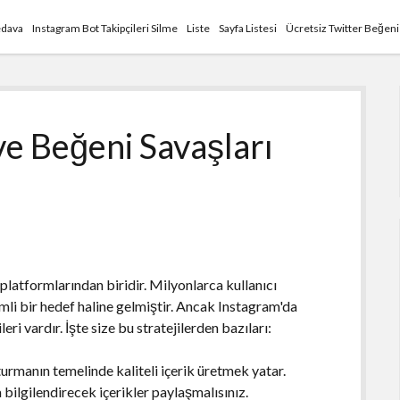
edava
Instagram Bot Takipçileri Silme
Liste
Sayfa Listesi
Ücretsiz Twitter Beğen
ve Beğeni Savaşları
atformlarından biridir. Milyonlarca kullanıcı
mli bir hedef haline gelmiştir. Ancak Instagram'da
ri vardır. İşte size bu stratejilerden bazıları:
uşturmanın temelinde kaliteli içerik üretmek yatar.
 bilgilendirecek içerikler paylaşmalısınız.