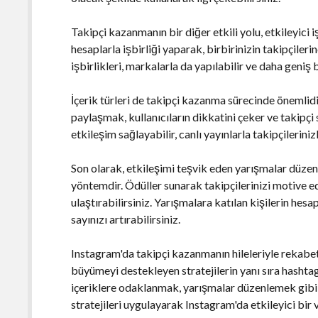
Takipçi kazanmanın bir diğer etkili yolu, etkileyici i
hesaplarla işbirliği yaparak, birbirinizin takipçilerin
işbirlikleri, markalarla da yapılabilir ve daha geniş 
İçerik türleri de takipçi kazanma sürecinde önemlidir.
paylaşmak, kullanıcıların dikkatini çeker ve takipçi 
etkileşim sağlayabilir, canlı yayınlarla takipçileriniz
Son olarak, etkileşimi teşvik eden yarışmalar düzenl
yöntemdir. Ödüller sunarak takipçilerinizi motive ede
ulaştırabilirsiniz. Yarışmalara katılan kişilerin hesa
sayınızı artırabilirsiniz.
Instagram'da takipçi kazanmanın hileleriyle rekab
büyümeyi destekleyen stratejilerin yanı sıra hashtag'
içeriklere odaklanmak, yarışmalar düzenlemek gibi yö
stratejileri uygulayarak Instagram'da etkileyici bir