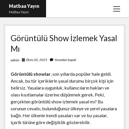
Matbaa Yayın
menüy
Matbaa Yayın
aç
Igtv Izlenme Gönderme Hilesi Bedava
Görüntülü Show İzlemek Yasal
Instagram Bot Takipçileri Silme
Mı
Liste
Sayfa Listesi
Ekim 20, 2025
Yorumlar kapalı
admin
Ücretsiz Twitter Beğeni Kasma
Görüntülü showlar
, son yıllarda popüler hale geldi.
Ancak, bu tür içeriklerin yasal durumu birçok kişi için
belirsiz. Yasalara uygunluk, kullanıcıların hakları ve
olası kısıtlamalar üzerine düşünmek gerek. Peki,
gerçekten görüntülü show izlemek yasal mı? Bu
sorunun cevabı, bulunduğunuz ülkeye ve yerel yasalara
bağlı. Her ülkenin kendi yasaları var ve bu yasalar,
içerik türüne göre değişiklik gösterebilir.