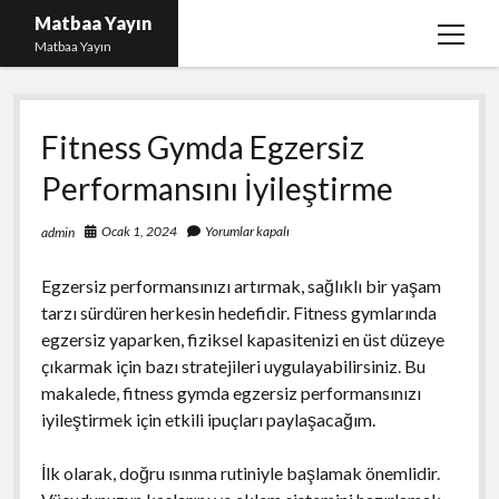
Matbaa Yayın
menüy
Matbaa Yayın
aç
Igtv Izlenme Gönderme Hilesi Bedava
Fitness Gymda Egzersiz
Instagram Bot Takipçileri Silme
Performansını İyileştirme
Liste
Sayfa Listesi
Ocak 1, 2024
Yorumlar kapalı
admin
Ücretsiz Twitter Beğeni Kasma
Egzersiz performansınızı artırmak, sağlıklı bir yaşam
tarzı sürdüren herkesin hedefidir. Fitness gymlarında
egzersiz yaparken, fiziksel kapasitenizi en üst düzeye
çıkarmak için bazı stratejileri uygulayabilirsiniz. Bu
makalede, fitness gymda egzersiz performansınızı
iyileştirmek için etkili ipuçları paylaşacağım.
İlk olarak, doğru ısınma rutiniyle başlamak önemlidir.