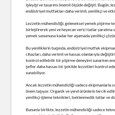
işleyişi ve tasarımı önemli ölçüde değişti. Bugün, le
endüstriyel mutfakları daha verimli, yenilikçi ve etkil
Lezzetin mühendisliği, geleneksel yemek pişirme tek
birleştirerek yeni ve heyecan verici tatlar yaratma
yemek sunumuna kadar her aşamada yenilikçi çözü
Bu yeniliklerin başında, endüstriyel mutfak ekipmanl
cihazları, daha verimli ve hassas olanlarıyla değiştir
kontrol edilebilir bir pişirme deneyimi sunarken en
şefler daha hassas bir şekilde lezzetleri kontrol ed
sunabiliyor.
Ancak lezzetin mühendisliği sadece ekipmanlarla sı
önem taşıyor. Organik ve yerel ürünlerin tercih edilm
yenilikçi işleme teknikleri, beklenmedik tatlar ve 
Bununla birlikte, lezzetin mühendisliği sadece tekn