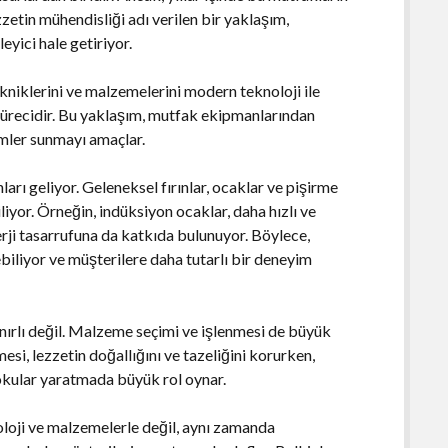
zzetin mühendisliği adı verilen bir yaklaşım,
eyici hale getiriyor.
niklerini ve malzemelerini modern teknoloji ile
 sürecidir. Bu yaklaşım, mutfak ekipmanlarından
mler sunmayı amaçlar.
arı geliyor. Geleneksel fırınlar, ocaklar ve pişirme
iliyor. Örneğin, indüksiyon ocaklar, daha hızlı ve
erji tasarrufuna da katkıda bulunuyor. Böylece,
ebiliyor ve müşterilere daha tutarlı bir deneyim
nırlı değil. Malzeme seçimi ve işlenmesi de büyük
esi, lezzetin doğallığını ve tazeliğini korurken,
dokular yaratmada büyük rol oynar.
oloji ve malzemelerle değil, aynı zamanda