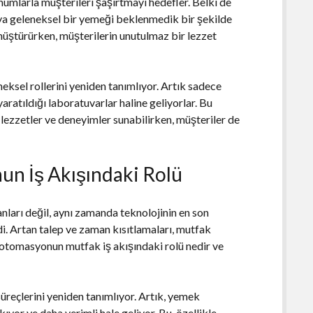
e sunumlarla müşterileri şaşırtmayı hedefler. Belki de
 veya geleneksel bir yemeği beklenmedik bir şekilde
nüştürürken, müşterilerin unutulmaz bir lezzet
eksel rollerini yeniden tanımlıyor. Artık sadece
aratıldığı laboratuvarlar haline geliyorlar. Bu
lezzetler ve deneyimler sunabilirken, müşteriler de
n İş Akışındaki Rolü
arı değil, aynı zamanda teknolojinin en son
ldi. Artan talep ve zaman kısıtlamaları, mutfak
otomasyonun mutfak iş akışındaki rolü nedir ve
eçlerini yeniden tanımlıyor. Artık, yemek
ıyor ve daha verimli hale geliyor. Bu, özellikle