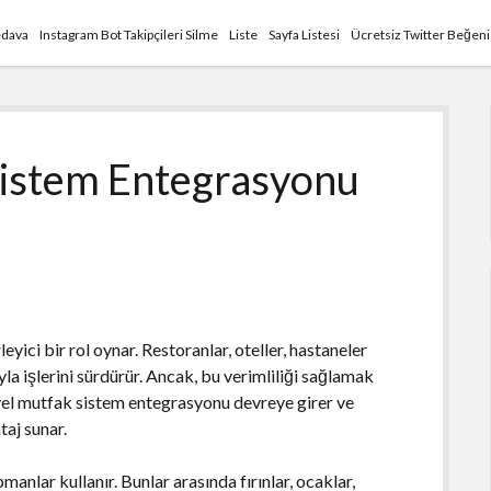
edava
Instagram Bot Takipçileri Silme
Liste
Sayfa Listesi
Ücretsiz Twitter Beğen
Sistem Entegrasyonu
yici bir rol oynar. Restoranlar, oteller, hastaneler
yla işlerini sürdürür. Ancak, bu verimliliği sağlamak
iyel mutfak sistem entegrasyonu devreye girer ve
taj sunar.
manlar kullanır. Bunlar arasında fırınlar, ocaklar,