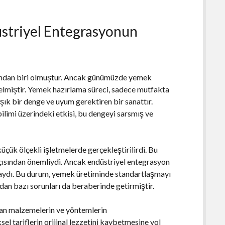
üstriyel Entegrasyonun
arından biri olmuştur. Ancak günümüzde yemek
 gelmiştir. Yemek hazırlama süreci, sadece mutfakta
şık bir denge ve uyum gerektiren bir sanattır.
limi üzerindeki etkisi, bu dengeyi sarsmış ve
çük ölçekli işletmelerde gerçekleştirilirdi. Bu
 açısından önemliydi. Ancak endüstriyel entegrasyon
a kaydı. Bu durum, yemek üretiminde standartlaşmayı
ından bazı sorunları da beraberinde getirmiştir.
lan malzemelerin ve yöntemlerin
el tariflerin orijinal lezzetini kaybetmesine yol