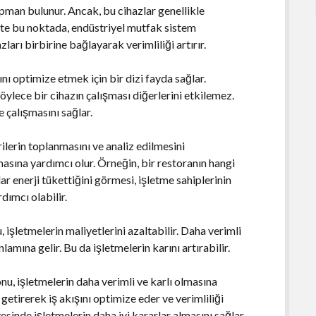
pman bulunur. Ancak, bu cihazlar genellikle
şte bu noktada, endüstriyel mutfak sistem
ları birbirine bağlayarak verimliliği artırır.
nı optimize etmek için bir dizi fayda sağlar.
böylece bir cihazın çalışması diğerlerini etkilemez.
e çalışmasını sağlar.
ilerin toplanmasını ve analiz edilmesini
lmasına yardımcı olur. Örneğin, bir restoranın hangi
ar enerji tükettiğini görmesi, işletme sahiplerinin
dımcı olabilir.
işletmelerin maliyetlerini azaltabilir. Daha verimli
nlamına gelir. Bu da işletmelerin karını artırabilir.
u, işletmelerin daha verimli ve karlı olmasına
a getirerek iş akışını optimize eder ve verimliliği
yesinde işletmelerin daha iyi kararlar almasını sağlar.