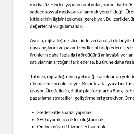
medya üzerinden yapılan tanıtımlar, potansiyel müşt
sadece sosyal medyayı kullanmak yeterli değil. Üret
kitlelerinin ilgisini çekmesi gerekiyor. Bu içerikler, ü
değerlerini vurgulamalıdır.
Ayrıca, dijitalleşme sürecinde veri analizi de büyük
davranışlarını ve pazar trendlerini takip ederek,
str
ürünlerin daha fazla ilgi gördüğünü anlayabiliyorlar. 
satışlarının arttığını fark ederse, bu ürüne daha fazl
Tabii ki, dijitalleşmenin getirdiği zorluklar da yok d
olmalarını zorunlu kılıyor. Bu noktada,
yaratıcı tas
çıkıyor. Üreticilerin, dijital platformlarda öne çıkabi
pazarlama stratejileri geliştirmeleri gerekiyor. Örn
Hedef kitle analizi yapmak
SEO uyumlu içerikler oluşturmak
Online müşteri hizmetleri sunmak