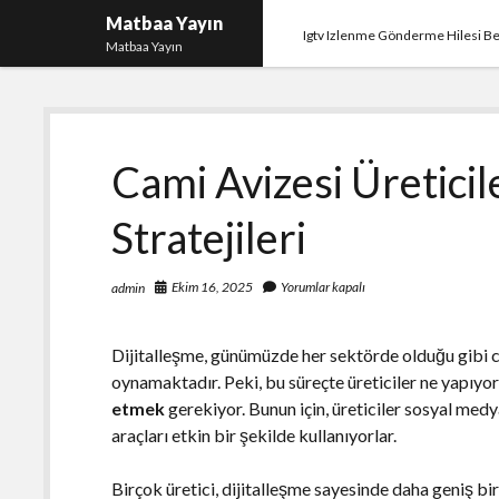
Matbaa Yayın
Igtv Izlenme Gönderme Hilesi B
Matbaa Yayın
Cami Avizesi Üreticil
Stratejileri
Ekim 16, 2025
Yorumlar kapalı
admin
Dijitalleşme, günümüzde her sektörde olduğu gibi c
oynamaktadır. Peki, bu süreçte üreticiler ne yapıy
etmek
gerekiyor. Bunun için, üreticiler sosyal medya
araçları etkin bir şekilde kullanıyorlar.
Birçok üretici, dijitalleşme sayesinde daha geniş bir