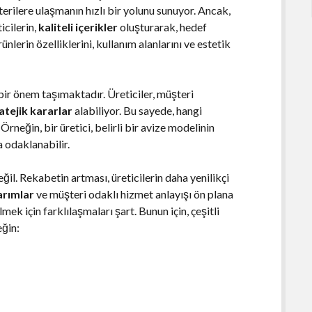
erilere ulaşmanın hızlı bir yolunu sunuyor. Ancak,
icilerin,
kaliteli içerikler
oluşturarak, hedef
rünlerin özelliklerini, kullanım alanlarını ve estetik
 bir önem taşımaktadır. Üreticiler, müşteri
atejik kararlar
alabiliyor. Bu sayede, hangi
Örneğin, bir üretici, belirli bir avize modelinin
a odaklanabilir.
eğil. Rekabetin artması, üreticilerin daha yenilikçi
arımlar
ve müşteri odaklı hizmet anlayışı ön plana
lmek için farklılaşmaları şart. Bunun için, çeşitli
eğin: