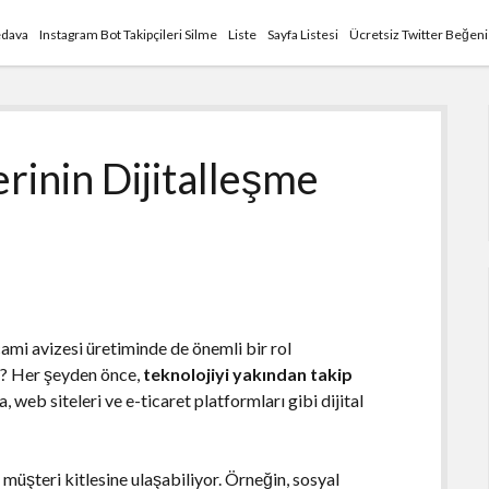
edava
Instagram Bot Takipçileri Silme
Liste
Sayfa Listesi
Ücretsiz Twitter Beğen
erinin Dijitalleşme
ami avizesi üretiminde de önemli bir rol
or? Her şeyden önce,
teknolojiyi yakından takip
, web siteleri ve e-ticaret platformları gibi dijital
 müşteri kitlesine ulaşabiliyor. Örneğin, sosyal