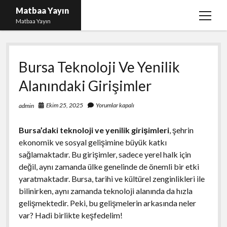
Matbaa Yayın
menüy
Matbaa Yayın
aç
Igtv Izlenme Gönderme Hilesi Bedava
Bursa Teknoloji Ve Yenilik
Instagram Bot Takipçileri Silme
Alanındaki Girişimler
Liste
Sayfa Listesi
Ekim 25, 2025
Yorumlar kapalı
admin
Ücretsiz Twitter Beğeni Kasma
Bursa’daki teknoloji ve yenilik girişimleri
, şehrin
ekonomik ve sosyal gelişimine büyük katkı
sağlamaktadır. Bu girişimler, sadece yerel halk için
değil, aynı zamanda ülke genelinde de önemli bir etki
yaratmaktadır. Bursa, tarihi ve kültürel zenginlikleri ile
bilinirken, aynı zamanda teknoloji alanında da hızla
gelişmektedir. Peki, bu gelişmelerin arkasında neler
var? Hadi birlikte keşfedelim!