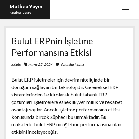
Matbaa Yayın
menüy
Matbaa Yayın
aç
Igtv Izlenme Gönderme Hilesi Bedava
Bulut ERPnin İşletme
Instagram Bot Takipçileri Silme
Performansına Etkisi
Liste
Sayfa Listesi
Mayıs 25, 2024
Yorumlar kapalı
admin
Ücretsiz Twitter Beğeni Kasma
Bulut ERP, işletmeler için devrim niteliğinde bir
dönüşüm sağlayan bir teknolojidir. Geleneksel ERP
sistemlerinden farklı olarak bulut tabanlı ERP
çözümleri, işletmelere esneklik, verimlilik ve rekabet
avantajı sağlar. Ancak, işletme performansına etkisi
konusunda birçok şüpheci bulunmaktadır. Bu
makalede, bulut ERP'nin işletme performansına olan
etkisini inceleyeceğiz.