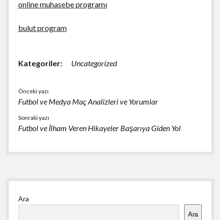
online muhasebe programı
bulut program
Kategoriler:
Uncategorized
Önceki yazı
Futbol ve Medya Maç Analizleri ve Yorumlar
Sonraki yazı
Futbol ve İlham Veren Hikayeler Başarıya Giden Yol
Yan
Ara
Menü
Ara