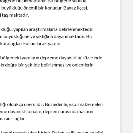
bölgede bulunmaktadır. Bu bölgede sıklıkla
üyüklüğü önemli bir konudur. Banaz ilçesi,
i taşımaktadır.
lüğü, yapılan araştırmalarla belirlenmektedir.
ın büyüklüğüne ve sıklığına dayanmaktadır. Bu
atalogları kullanılarak yapılır.
 bölgedeki yapıların depreme dayanıklılığı üzerinde
nin doğru bir şekilde belirlenmesi ve önlemlerin
lığı oldukça önemlidir. Bu nedenle, yapı malzemeleri
eme dayanıklı binalar, deprem sırasında hasarın
asını sağlar.
 temel unsurlardan biridir. Beton, çelik ve ahşap gibi