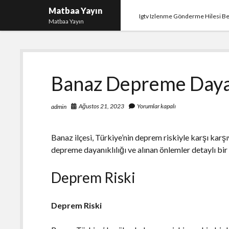
Matbaa Yayın
Igtv Izlenme Gönderme Hilesi B
Matbaa Yayın
Banaz Depreme Daya
Ağustos 21, 2023
Yorumlar kapalı
admin
Banaz ilçesi, Türkiye’nin deprem riskiyle karşı karş
depreme dayanıklılığı ve alınan önlemler detaylı bir
Deprem Riski
Deprem Riski