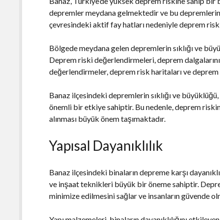
Banaz, Türkiye’de yüksek deprem riskine sahip bir 
depremler meydana gelmektedir ve bu depremlerin b
çevresindeki aktif fay hatları nedeniyle deprem risk
Bölgede meydana gelen depremlerin sıklığı ve büyük
Deprem riski değerlendirmeleri, deprem dalgaların
değerlendirmeler, deprem risk haritaları ve deprem k
Banaz ilçesindeki depremlerin sıklığı ve büyüklüğü,
önemli bir etkiye sahiptir. Bu nedenle, deprem riski
alınması büyük önem taşımaktadır.
Yapısal Dayanıklılık
Banaz ilçesindeki binaların depreme karşı dayanıklı
ve inşaat teknikleri büyük bir öneme sahiptir. Depr
minimize edilmesini sağlar ve insanların güvende olm
Yapı malzemeleri, binaların dayanıklılığını etkileyen