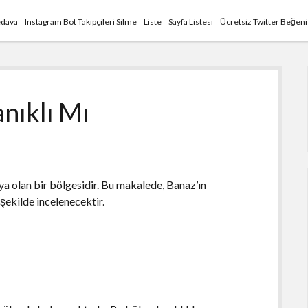
edava
Instagram Bot Takipçileri Silme
Liste
Sayfa Listesi
Ücretsiz Twitter Beğen
nıklı Mı
ıya olan bir bölgesidir. Bu makalede, Banaz’ın
 şekilde incelenecektir.