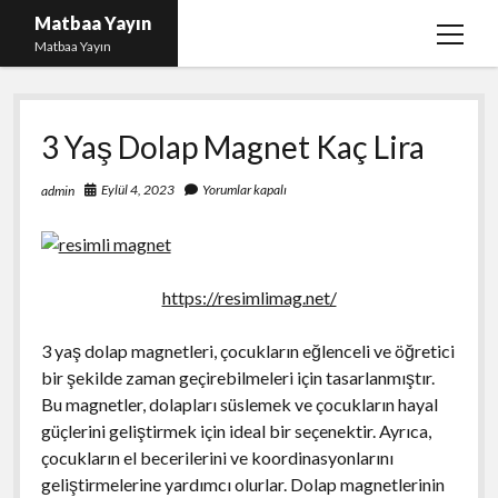
Matbaa Yayın
menüy
Matbaa Yayın
aç
Igtv Izlenme Gönderme Hilesi Bedava
3 Yaş Dolap Magnet Kaç Lira
Instagram Bot Takipçileri Silme
Liste
Eylül 4, 2023
Yorumlar kapalı
admin
Sayfa Listesi
Ücretsiz Twitter Beğeni Kasma
https://resimlimag.net/
3 yaş dolap magnetleri, çocukların eğlenceli ve öğretici
bir şekilde zaman geçirebilmeleri için tasarlanmıştır.
Bu magnetler, dolapları süslemek ve çocukların hayal
güçlerini geliştirmek için ideal bir seçenektir. Ayrıca,
çocukların el becerilerini ve koordinasyonlarını
geliştirmelerine yardımcı olurlar. Dolap magnetlerinin