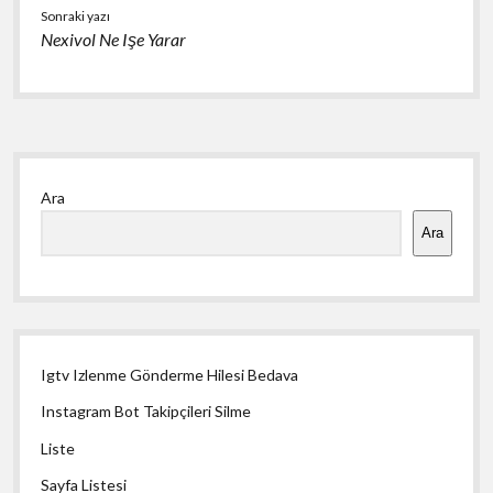
Sonraki yazı
Nexivol Ne Işe Yarar
Yan
Ara
Menü
Ara
Igtv Izlenme Gönderme Hilesi Bedava
Instagram Bot Takipçileri Silme
Liste
Sayfa Listesi