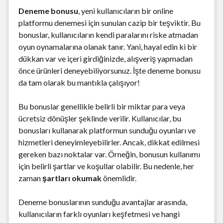
Deneme bonusu
, yeni kullanıcıların bir online
platformu denemesi için sunulan cazip bir teşviktir. Bu
bonuslar, kullanıcıların kendi paralarını riske atmadan
oyun oynamalarına olanak tanır. Yani, hayal edin ki bir
dükkan var ve içeri girdiğinizde, alışveriş yapmadan
önce ürünleri deneyebiliyorsunuz. İşte deneme bonusu
da tam olarak bu mantıkla çalışıyor!
Bu bonuslar genellikle belirli bir miktar para veya
ücretsiz dönüşler şeklinde verilir. Kullanıcılar, bu
bonusları kullanarak platformun sunduğu oyunları ve
hizmetleri deneyimleyebilirler. Ancak, dikkat edilmesi
gereken bazı noktalar var. Örneğin, bonusun kullanımı
için belirli şartlar ve koşullar olabilir. Bu nedenle, her
zaman
şartları okumak
önemlidir.
Deneme bonuslarının sunduğu avantajlar arasında,
kullanıcıların farklı oyunları keşfetmesi ve hangi