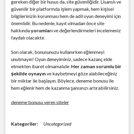
gereken diğer bir husus da, site güvenliğidir. Lisanslı ve
güvenilir bir platformda işlem yapmak, hem kişisel
bilgilerinizin korunması hem de adil oyun deneyimi için
önemlidir. Bu nedenle, kayıt olmadan önce site
hakkında
yorumları
ve değerlendirmeleri incelemeniz
faydalı olacaktır.
Son olarak, bonusunuzu kullanırken eğlenmeyi
unutmayın! Oyun deneyiminiz, sadece kazanç elde
etmekten ibaret olmamalıdır.
Her zaman sorumlu bir
şekilde oynayın
ve kaybetmeyi göze alabileceğiniz
bir miktar ile başlayın. Böylece, deneme bonusu ile
hem eğlenir hem de kazanma şansınızı artırabilirsiniz.
deneme bonusu veren siteler
Kategoriler:
Uncategorized