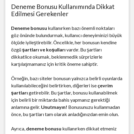
Deneme Bonusu Kullanımında Dikkat
Edilmesi Gerekenler
Deneme bonusu
kullanırken bazı önemli noktaları
göz önünde bulundurmak, kullanıcı deneyiminizi büyük
ölçüde iyileştirebilir. Öncelikle, her bonusun kendine
özgü
şartları ve koşulları
vardır. Bu şartları
dikkatlice okumak, beklenmedik sürprizlerle
karşılaşmamanız için kritik öneme sahiptir.
Örneğin, bazı siteler bonusun yalnızca belirli oyunlarda
kullanılabileceğini belirtirken, diğerleri ise
çevrim
şartları
getirebilir. Bu şartlar, bonusu kullanabilmek
için belirli bir miktarda bahis yapmanız gerektiği
anlamına gelir.
Unutmayın!
Bonusunuzu kullanmadan
önce, bu şartları tam olarak anladığınızdan emin olun.
Ayrıca,
deneme bonusu
kullanırken dikkat etmeniz