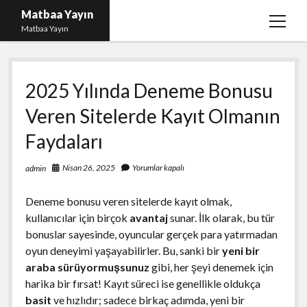
Matbaa Yayın
menüy
Matbaa Yayın
aç
Igtv Izlenme Gönderme Hilesi Bedava
2025 Yılında Deneme Bonusu
Instagram Bot Takipçileri Silme
Veren Sitelerde Kayıt Olmanın
Liste
Faydaları
Sayfa Listesi
Ücretsiz Twitter Beğeni Kasma
Nisan 26, 2025
Yorumlar kapalı
admin
Deneme bonusu veren sitelerde kayıt olmak,
kullanıcılar için birçok
avantaj
sunar. İlk olarak, bu tür
bonuslar sayesinde, oyuncular gerçek para yatırmadan
oyun deneyimi yaşayabilirler. Bu, sanki bir
yeni bir
araba sürüyormuşsunuz
gibi, her şeyi denemek için
harika bir fırsat! Kayıt süreci ise genellikle oldukça
basit
ve hızlıdır; sadece birkaç adımda, yeni bir